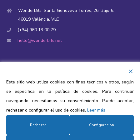
WonderBits, Santa Genoveva Torres, 26. Bajo 5.
46019 València. VLC
(+34) 960 13 00 79
hello@wonderbits.net
Financiación y ayudas públicas
Aviso Legal
Este sitio web utiliza cookies con fines técnicos y otros, según
Política de privacidad
se especifica en la política de cookies. Para continuar
Política de cookies
navegando, necesitamos su consentimiento. Puede aceptar,
rechazar o configurar el uso de cookies.
Leer más
Protección de datos
Rechazar
Configuración