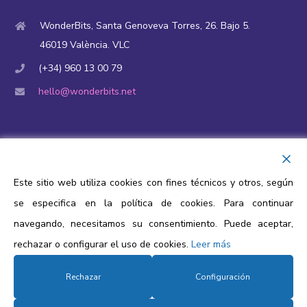
WonderBits, Santa Genoveva Torres, 26. Bajo 5.
46019 València. VLC
(+34) 960 13 00 79
hello@wonderbits.net
Financiación y ayudas públicas
Aviso Legal
Este sitio web utiliza cookies con fines técnicos y otros, según
Política de privacidad
se especifica en la política de cookies. Para continuar
Política de cookies
navegando, necesitamos su consentimiento. Puede aceptar,
rechazar o configurar el uso de cookies.
Leer más
Protección de datos
Rechazar
Configuración