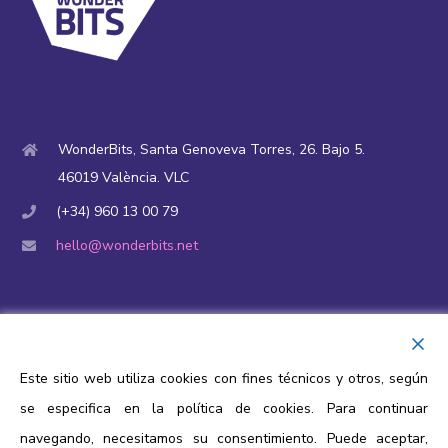
WonderBits, Santa Genoveva Torres, 26. Bajo 5.
46019 València. VLC
(+34) 960 13 00 79
hello@wonderbits.net
Financiación y ayudas públicas
Aviso Legal
Este sitio web utiliza cookies con fines técnicos y otros, según
Política de privacidad
se especifica en la política de cookies. Para continuar
Política de cookies
navegando, necesitamos su consentimiento. Puede aceptar,