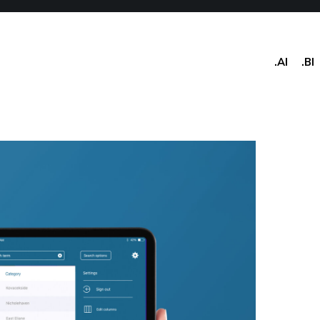
.AI
.BI