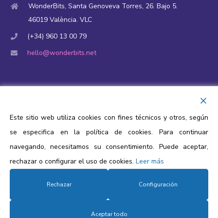
WonderBits, Santa Genoveva Torres, 26. Bajo 5.
46019 València. VLC
(+34) 960 13 00 79
hello@wonderbits.net
Financiación y ayudas públicas
Aviso Legal
Este sitio web utiliza cookies con fines técnicos y otros, según
Política de privacidad
se especifica en la política de cookies. Para continuar
Política de cookies
navegando, necesitamos su consentimiento. Puede aceptar,
rechazar o configurar el uso de cookies.
Leer más
Protección de datos
Rechazar
Configuración
Aceptar todo