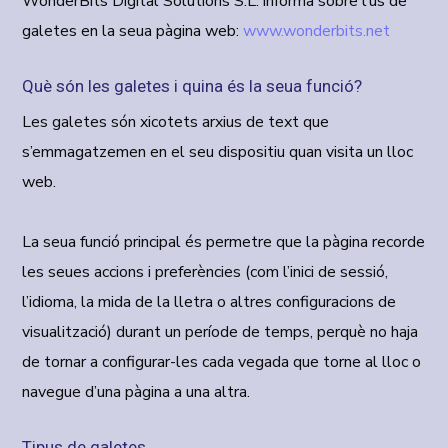
WonderBits Digital Solutions S.L.
informa sobre l’ús de
galetes en la seua pàgina web:
www.wonderbits.net
Què són les galetes i quina és la seua funció?
Les galetes són xicotets arxius de text que
s’emmagatzemen en el seu dispositiu quan visita un lloc
web.
La seua funció principal és permetre que la pàgina recorde
les seues accions i preferències (com l’inici de sessió,
l’idioma, la mida de la lletra o altres configuracions de
visualització) durant un període de temps, perquè no haja
de tornar a configurar-les cada vegada que torne al lloc o
navegue d’una pàgina a una altra.
Tipus de galetes