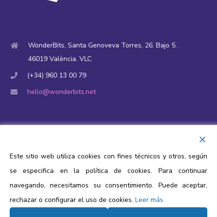
WonderBits, Santa Genoveva Torres, 26. Bajo 5.
46019 València. VLC
(+34) 960 13 00 79
hello@wonderbits.net
Finançament i ajudes públiques
Avís legal
Este sitio web utiliza cookies con fines técnicos y otros, según
Política de privacitat
se especifica en la política de cookies. Para continuar
Política de cookies
navegando, necesitamos su consentimiento. Puede aceptar,
rechazar o configurar el uso de cookies.
Leer más
Protecció de dades