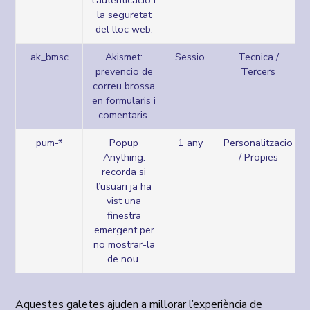
l’autenticacio i
la seguretat
del lloc web.
ak_bmsc
Akismet:
Sessio
Tecnica /
prevencio de
Tercers
correu brossa
en formularis i
comentaris.
pum-*
Popup
1 any
Personalitzacio
Anything:
/ Propies
recorda si
l’usuari ja ha
vist una
finestra
emergent per
no mostrar-la
de nou.
Aquestes galetes ajuden a millorar l’experiència de