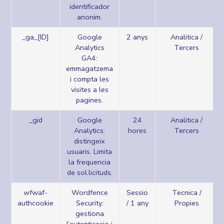
identificador
anonim.
_ga_[ID]
Google
2 anys
Analitica /
Analytics
Tercers
GA4:
emmagatzema
i compta les
visites a les
pagines.
_gid
Google
24
Analitica /
Analytics:
hores
Tercers
distingeix
usuaris. Limita
la frequencia
de sol.licituds.
wfwaf-
Wordfence
Sessio
Tecnica /
authcookie
Security:
/ 1 any
Propies
gestiona